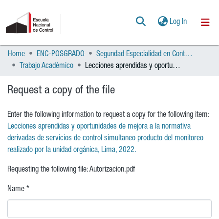
(current)
Log In
Home
ENC-POSGRADO
Segundad Especialidad en Control Gubernamental
Communities & Collections
Trabajo Académico
Lecciones aprendidas y oportunidades de mejora a la normativa derivadas de servicios de control simultaneo producto del monitoreo realizado por la unidad orgánica, Lima, 2022.
All of DSpace
Request a copy of the file
Statistics
Enter the following information to request a copy for the following item:
POLÍTICAS
Lecciones aprendidas y oportunidades de mejora a la normativa
derivadas de servicios de control simultaneo producto del monitoreo
AYUDA
realizado por la unidad orgánica, Lima, 2022.
Requesting the following file: Autorizacion.pdf
CONTACTO
Name *