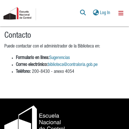
(current)
Log In
Communities & Collections
Contacto
All of DSpace
Puede contactar con el administrador de la Biblioteca en:
POLÍTICAS
Formulario en línea:
Sugerencias
Correo electrónico:
biblioteca@contraloria.gob.pe
Teléfono:
200-8430 - anexo 4054
AYUDA
CONTACTO