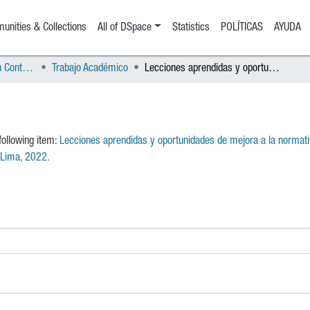
nities & Collections
All of DSpace
Statistics
POLÍTICAS
AYUDA
Segundad Especialidad en Control Gubernamental
Trabajo Académico
Lecciones aprendidas y oportunidades de mejora a la normativa derivadas de servicios de control simultaneo producto del monitoreo realizado por la unidad orgánica, Lima, 2022.
 following item:
Lecciones aprendidas y oportunidades de mejora a la normati
, Lima, 2022.