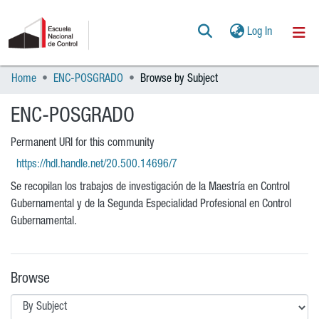
(current)
Log In
Home
ENC-POSGRADO
Browse by Subject
Communities & Collections
All of DSpace
ENC-POSGRADO
POLÍTICAS
Permanent URI for this community
https://hdl.handle.net/20.500.14696/7
AYUDA
Se recopilan los trabajos de investigación de la Maestría en Control
Gubernamental y de la Segunda Especialidad Profesional en Control
Gubernamental.
CONTACTO
Browse