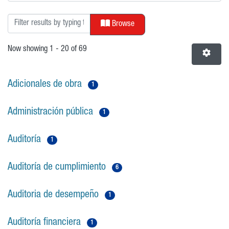
Browsing ENC-POSGRADO by Subject
Browse
Now showing
1 - 20 of 69
Adicionales de obra
1
Administración pública
1
Auditoría
1
Auditoría de cumplimiento
6
Auditoria de desempeño
1
Auditoría financiera
1