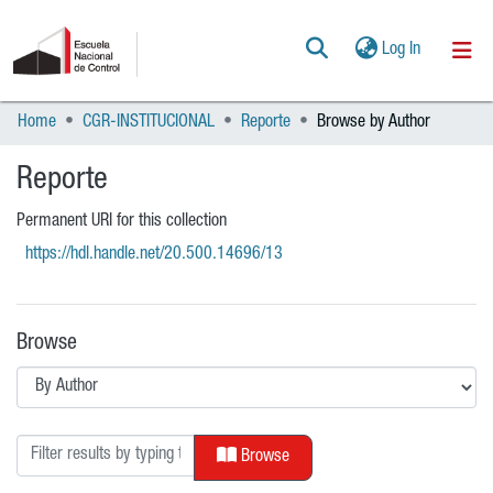
(current)
Log In
Home
CGR-INSTITUCIONAL
Reporte
Browse by Author
Communities & Collections
All of DSpace
Reporte
POLÍTICAS
Permanent URI for this collection
https://hdl.handle.net/20.500.14696/13
AYUDA
Browse
CONTACTO
Browsing Reporte by Author
Browse