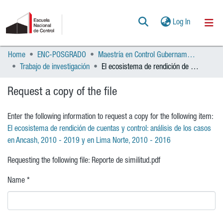
(current)
Log In
Home
ENC-POSGRADO
Maestría en Control Gubernamental
Communities & Collections
Trabajo de investigación
El ecosistema de rendición de cuentas y control: análisis de los casos en Ancash, 2010 - 2019 y en Lima Norte, 2010 - 2016
All of DSpace
Request a copy of the file
Statistics
Enter the following information to request a copy for the following item:
POLÍTICAS
El ecosistema de rendición de cuentas y control: análisis de los casos
en Ancash, 2010 - 2019 y en Lima Norte, 2010 - 2016
AYUDA
Requesting the following file: Reporte de similitud.pdf
CONTACTO
Name *