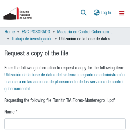
(current)
Log In
Home
ENC-POSGRADO
Maestría en Control Gubernamental
Communities & Collections
Trabajo de investigación
Utilización de la base de datos del sistema integrado de administración financiera en las acciones de planeamiento de los servicios de control gubernamental
All of DSpace
Request a copy of the file
Statistics
Enter the following information to request a copy for the following item:
POLÍTICAS
Utilización de la base de datos del sistema integrado de administración
financiera en las acciones de planeamiento de los servicios de control
AYUDA
gubernamental
Requesting the following file: Turnitin TIA Flores-Montenegro 1.pdf
CONTACTO
Name *