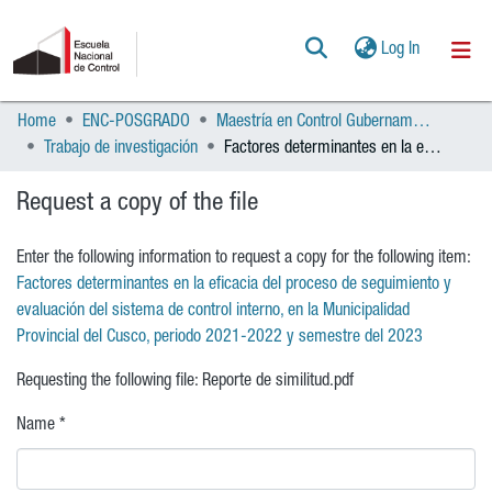
(current)
Log In
Home
ENC-POSGRADO
Maestría en Control Gubernamental
Communities & Collections
Trabajo de investigación
Factores determinantes en la eficacia del proceso de seguimiento y evaluación del sistema de control interno, en la Municipalidad Provincial del Cusco, periodo 2021-2022 y semestre del 2023
All of DSpace
Request a copy of the file
Statistics
Enter the following information to request a copy for the following item:
POLÍTICAS
Factores determinantes en la eficacia del proceso de seguimiento y
evaluación del sistema de control interno, en la Municipalidad
AYUDA
Provincial del Cusco, periodo 2021-2022 y semestre del 2023
Requesting the following file: Reporte de similitud.pdf
CONTACTO
Name *