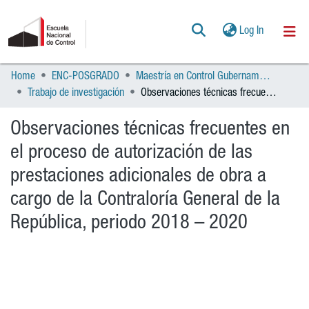
(current)
Log In
Home
ENC-POSGRADO
Maestría en Control Gubernamental
Communities & Collections
Trabajo de investigación
Observaciones técnicas frecuentes en el proceso de autorización de las prestaciones adicionales de obra a cargo de la Contraloría General de la República, periodo 2018 – 2020
All of DSpace
Observaciones técnicas frecuentes en
Statistics
el proceso de autorización de las
POLÍTICAS
prestaciones adicionales de obra a
cargo de la Contraloría General de la
AYUDA
República, periodo 2018 – 2020
CONTACTO